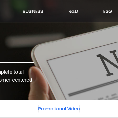
BUSINESS
R&D
ESG
plete total
stomer-centered
Promotional Video