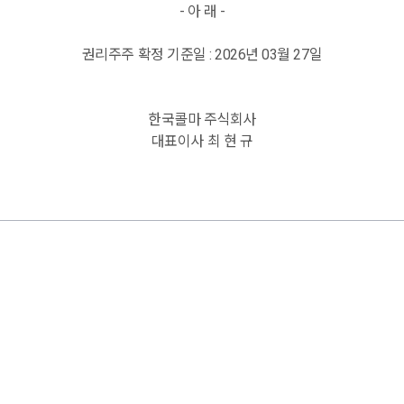
-
아 래
-
권리주주
확정
기준일
: 2026
년
03
월
27
일
한국콜마
주식회사
대표이사
최 현 규