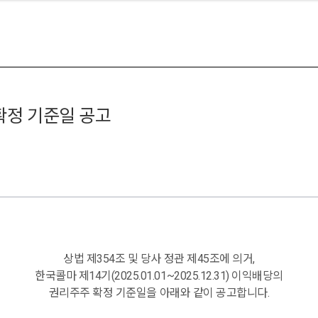
확정 기준일 공고
상법
제
354
조
및
당사
정관
제
45
조에
의거
,
한국콜마
제
14
기
(2025.01.01~2025.12.31)
이익배당의
권리주주
확정
기준일을
아래와
같이
공고합니다
.