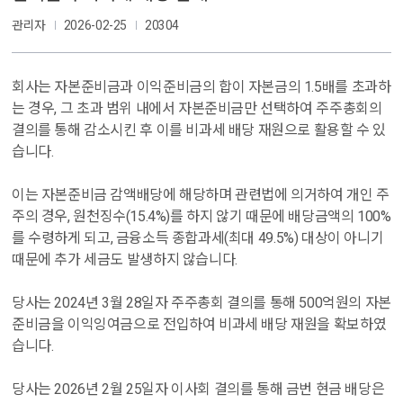
관리자
2026-02-25
20304
회사는 자본준비금과 이익준비금의 합이 자본금의
1.5
배를 초과하
는 경우
,
그 초과 범위 내에서 자본준비금만 선택하여 주주총회의
결의를 통해 감소시킨 후 이를 비과세 배당 재원으로 활용할 수 있
습니다
.
이는 자본준비금 감액배당에 해당하며 관련법에 의거하여 개인 주
주의 경우
,
원천징수
(15.4%)
를 하지 않기 때문에 배당금액의
100%
를 수령하게 되고
,
금융소득 종합과세
(
최대
49.5%)
대상이 아니기
때문에 추가 세금도 발생하지 않습니다
.
당사는
2024
년
3
월
28
일자 주주총회 결의를 통해
500
억원의 자본
준비금을 이익잉여금으로 전입하여 비과세 배당 재원을 확보하였
습니다
.
당사는
2026
년
2
월
25
일자 이사회 결의를 통해 금번 현금 배당은