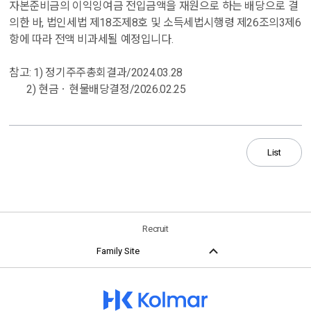
자본준비금의 이익잉여금 전입금액을 재원으로 하는 배당으로 결
의한 바
,
법인세법 제
18
조제
8
호 및 소득세법시행령 제
26
조의
3
제
6
항에 따라 전액 비과세될 예정입니다
.
참고
: 1)
정기주주총회결과
/2024.03.28
2)
현금ㆍ현물배당결정
/2026.02.25
List
Recruit