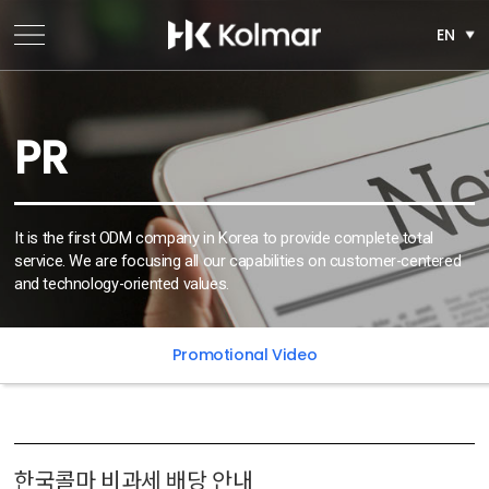
EN
PR
It is the first ODM company in Korea to provide complete total
service. We are focusing all our capabilities on customer-centered
and technology-oriented values.
Promotional Video
한국콜마 비과세 배당 안내