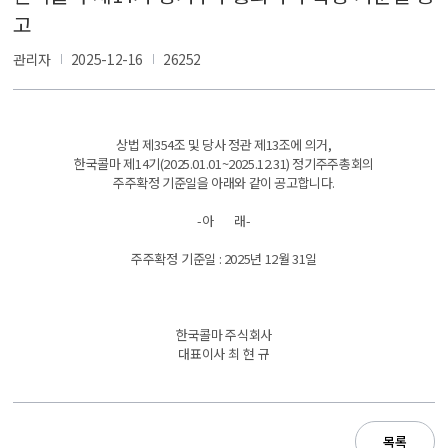
고
관리자
2025-12-16
26252
상법
제
354
조
및
당사
정관
제
13
조에
의거
,
한국콜마
제
14
기
(2025.01.01~2025.12.31)
정기주주총회의
주주확정
기준일을
아래와
같이
공고합니다
.
-
아
래
-
주주확정 기준일
: 2025
년
12
월
31
일
한국콜마
주식회사
대표이사
최 현 규
목록