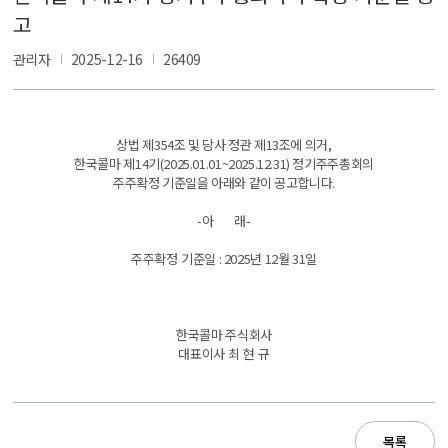
고
관리자
2025-12-16
26409
상법
제
354
조
및
당사
정관
제
13
조에
의거
,
한국콜마
제
14
기
(2025.01.01~2025.12.31)
정기주주총회의
주주확정
기준일을
아래와
같이
공고합니다
.
-
아
래
-
주주확정 기준일
: 2025
년
12
월
31
일
한국콜마
주식회사
대표이사
최 현 규
목록