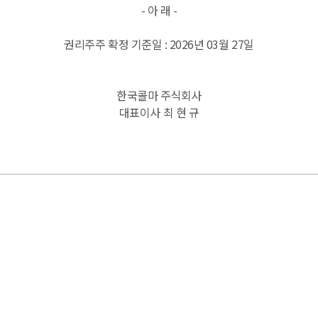
-
아 래
-
권리주주
확정
기준일
: 2026
년
03
월
27
일
한국콜마
주식회사
대표이사
최 현 규