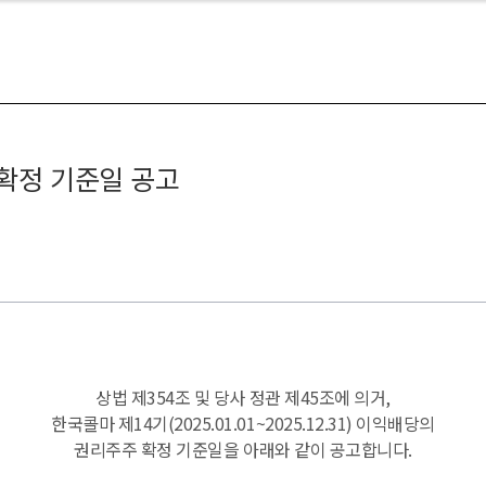
 확정 기준일 공고
상법
제
354
조
및
당사
정관
제
45
조에
의거
,
한국콜마
제
14
기
(2025.01.01~2025.12.31)
이익배당의
권리주주
확정
기준일을
아래와
같이
공고합니다
.