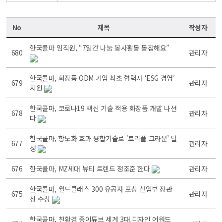
No
제목
작성자
한국콜마 임직원, “7일간 나눔 봉사활동 동참해요”
680
관리자
한국콜마, 화장품 ODM 기업 최초 협력사 ‘ESG 경영’
679
관리자
지원
한국콜마, 코로나19 백신 기술 적용 화장품 개발 나선
678
관리자
다
한국콜마, 항노화 효과 융합기술로 ‘트리플 크라운’ 달
677
관리자
성
676
한국콜마, MZ세대 뷰티 트렌드 정조준 한다
관리자
한국콜마, 월드클래스 300 유공자 포상 산업부 장관
675
관리자
상 수상
한국콜마, 친환경 종이튜브 세계 3대 디자인 어워드