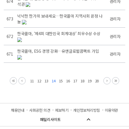
674
관리자
석권
넉넉한 한가위 보내세요…한국콜마 지역사회 온정 나
673
관리자
눔
한국콜마, ‘제4회 대한민국 회계대상’ 최우수상 수상
672
관리자
한국콜마, ESG 경영 강화…유엔글로벌콤팩트 가입
671
관리자
11
12
13
14
15
16
17
18
19
20
채용안내
사회공헌 의견
제보하기
개인정보처리방침
이용약관