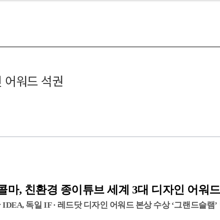
인 어워드 석권
콜마
,
친환경 종이튜브 세계
3
대 디자인 어워드
국
IDEA,
독일
IF ·
레드닷 디자인 어워드 본상 수상
‘
그랜드슬램
’