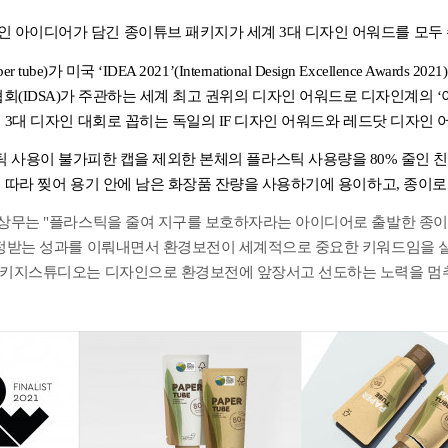
인 아이디어가 담긴 종이튜브 패키지가 세계
3
대 디자인 어워드를 모두
per tube)
가 미국
‘IDEA 2021’(International Design Excellence Awards 2021)
협회
(IDSA)
가 주관하는 세계 최고 권위의 디자인 어워드로 디자인계의
‘
계
3
대 디자인 대회로 꼽히는 독일의
IF
디자인 어워드와 레드닷 디자인 
 사용이 불가피한 캡을 제외한 본체의 플라스틱 사용량을
80%
줄인 
 따라 찢어 용기 안에 남은 화장품 잔량을 사용하기에 용이하고
,
종이로
 상무는
"
플라스틱을 줄여 지구를 보호하자라는 아이디어로 출발한 종
정받는 성과를 이뤄내면서 환경보전이 세계적으로 중요한 키워드임을 
패키지스튜디오는 디자인으로 환경보전에 앞장서고 선도하는 노력을 멈