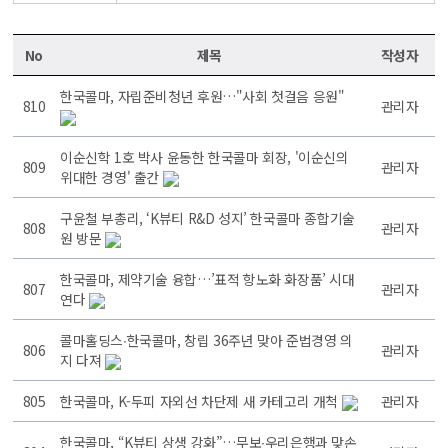
No
제목
작성자
한국콜마, 자립준비청년 후원…"사회 첫걸음 응원"
810
관리자
이순신학 1호 박사 윤동한 한국콜마 회장, '이순신의
809
관리자
위대한 경영' 출간
구윤철 부총리, ‘K뷰티 R&D 성지’ 한국콜마 종합기술
808
관리자
원 방문
한국콜마, 제약기술 융합…’표적 항노화 화장품’ 시대
807
관리자
연다
콜마홀딩스∙한국콜마, 창립 36주년 맞아 준법경영 의
806
관리자
지 다져
805
한국콜마, K-두피 자외선 차단제 새 카테고리 개척
관리자
한국콜마, “K뷰티 상생 강화”…무보∙우리은행과 맞손