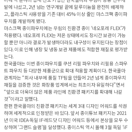
발에 나섰고, 2년 넘는 연구개발 끝에 알루미늄을 완전히 배제하
고, 플라스틱 사용량을 기존 대비 45% 이상 줄인 마스크팩 종이파
우치를 개발하게 됐다.
마스크팩 종이파우치에는 무림의 친환경 종이 ‘네오포레 FLEX’가
적용됐다. 네오포레 FLEX는 저온 상태에서도 장시간 보관이 가능
할 뿐만 아니라 결로가 발생하더라도 내구성이 유지된다는 장점이
있다. 이로 인해 냉장 및 냉동 보관 제품에도 적합한 재질로 평가받
는다.
한국콜마는 이번 종이파우치를 쿠션 리필 파우치와 리필용 스파우
트 파우치 등 다양한 제품군으로 확대 적용할 계획이다. 한국콜마
관계자는 “회사 내부에 품질 TF팀을 만들어 2년 넘게 종이파우치
재질을 검증한 것은 화장품 업계에서는 최초이자 유일하다”면서
“앞으로 더욱더 많은 제품 라인에 친환경 패키지를 확대해 나갈
것”이라고 말했다.
한편 한국콜마의 친환경 패키지는 세계 3대 디자인 어워드를 석권
하며 세계적으로 인정받은 바 있다. 앞서 종이튜브 패키지는 2021
년 미국 IDEA·독일 IF·레드닷 디자인 어워드 등에서 본상을 모두 수
상하며 ‘그랜드 슬램’을 달성했다. 종이스틱 역시 올해 3월 독일 ‘iF