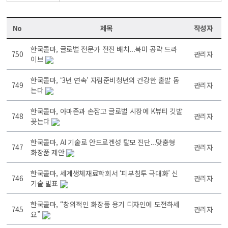
No
제목
작성자
한국콜마, 글로벌 전문가 전진 배치...북미 공략 드라
750
관리자
이브
한국콜마, ‘3년 연속’ 자립준비청년의 건강한 출발 돕
749
관리자
는다
한국콜마, 아마존과 손잡고 글로벌 시장에 K뷰티 깃발
748
관리자
꽂는다
한국콜마, AI 기술로 안드로겐성 탈모 진단...맞춤형
747
관리자
화장품 제안
한국콜마, 세계생체재료학회서 ‘피부침투 극대화’ 신
746
관리자
기술 발표
한국콜마, “창의적인 화장품 용기 디자인에 도전하세
745
관리자
요”