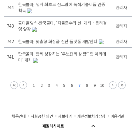
한국콜마, 업계 최초로 선크림에 녹색기술제품 인증
744
관리자
획득
콜마홀딩스•한국콜마, ‘자율준수의 날’ 개최…윤리경
743
관리자
영 앞장
742
한국콜마, 맞춤형 화장품 진단 플랫폼 개발한다
관리자
한국콜마, 함께 성장하는 ‘우보천리 상생드림 아카데
741
관리자
미’ 개최
1
2
3
4
5
6
7
8
9
10
채용안내
사회공헌 의견
제보하기
개인정보처리방침
이용약관