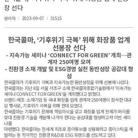
장 선다
관리자
2023-09-07
31515
한국콜마
, ‘
기후위기 극복
’
위해 화장품 업계
선봉장 선다
-
지속가능 세미나
‘CONNECT FOR GREEN’
개최
…
관
계자
250
여명 모여
-
친환경 소재 개발 및
ESG
경영 실천 동반성장 공감대 형
성
한국콜마가 기후위기 극복과 지속가능한 동반성장을 위해 선봉에 나섰다
.
한국콜마는 지난
6
일 서울 서초구 소재 한국콜마종합기술원에서
'
지속가능
세미나
CONNECT FOR GREEN'
을 개최했다고 밝혔다
.
브랜드
·
제조
·
소재기업 등 국내 화장품 업계 관계자
250
여명이 참석한 대규
모 행사로
,
기후위기 극복을 위해 한데 모였다
.
한국콜마는 기후위기 문제에 책임의식을 갖고 화장품 업계 전체가 머리를
맞대 친환경 기술을 개발해 나가야 한다는 공감대를 형성하고자 이번 세미
나를
마련했다
.
한국콜마는 전세계 최초로 종이튜브를 상용화하고 종이스틱을 개
발하는 등 적극적인 친환경
R&D
로
ESG
트렌드를 선도하고 있다
.