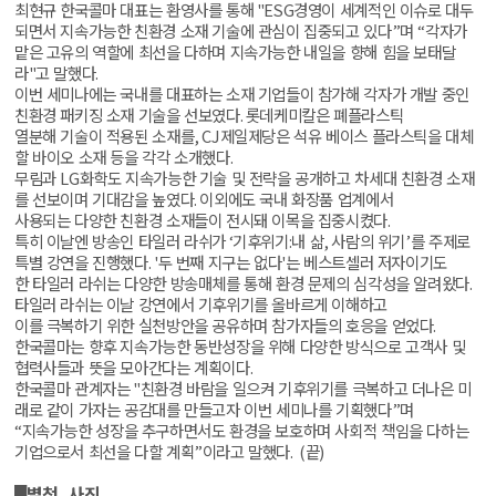
최현규 한국콜마 대표는 환영사를 통해
"ESG
경영이 세계적인 이슈로 대두
되면서 지속가능한 친환경 소재 기술에 관심이 집중되고 있다
”
며
“
각자가
맡은 고유의 역할에 최선을 다하며 지속가능한 내일을 향해 힘을 보태달
라
"
고 말했다
.
이번 세미나에는 국내를 대표하는 소재 기업들이 참가해 각자가 개발 중인
친환경 패키징 소재 기술을 선보였다
.
롯데케미칼은 폐플라스틱
열분해 기술이 적용된 소재를
, CJ
제일제당은 석유 베이스 플라스틱을 대체
할 바이오 소재 등을 각각 소개했다
.
무림과
LG
화학도 지속가능한 기술 및 전략을 공개하고 차세대 친환경 소재
를 선보이며 기대감을 높였다
.
이외에도 국내 화장품 업계에서
사용되는 다양한 친환경 소재들이 전시돼 이목을 집중시켰다
.
특히 이날엔 방송인 타일러 라쉬가
‘
기후위기
:
내 삶
,
사람의 위기
’
를 주제로
특별 강연을 진행했다
. '
두 번째 지구는 없다
'
는 베스트셀러 저자이기도
한 타일러 라쉬는 다양한 방송매체를 통해 환경 문제의 심각성을 알려왔다
.
타일러 라쉬는 이날 강연에서 기후위기를 올바르게 이해하고
이를 극복하기 위한 실천방안을 공유하며 참가자들의 호응을 얻었다
.
한국콜마는 향후 지속가능한 동반성장을 위해 다양한 방식으로 고객사 및
협력사들과 뜻을 모아간다는 계획이다
.
한국콜마 관계자는
"
친환경 바람을 일으켜 기후위기를 극복하고 더나은 미
래로 같이 가자는 공감대를 만들고자 이번 세미나를 기획했다
”
며
“
지속가능한 성장을 추구하면서도 환경을 보호하며 사회적 책임을 다하는
기업으로서 최선을 다할 계획
”
이라고 말했다
.
(
끝
)
█
별첨
.
사진