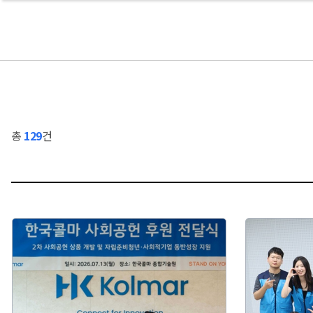
총
129
건