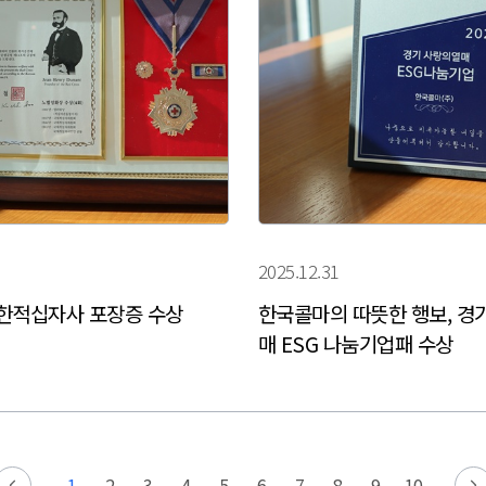
2025.12.31
대한적십자사 포장증 수상
한국콜마의 따뜻한 행보, 경
매 ESG 나눔기업패 수상
1
2
3
4
5
6
7
8
9
10