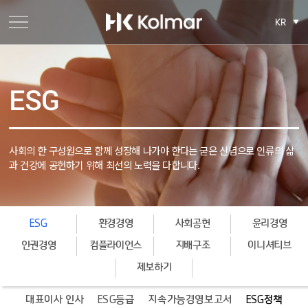
KR
ESG
사회의 한 구성원으로 함께 성장해 나가야 한다는 굳은 신념으로
인류의 삶
과 건강에 공헌하기 위해 최선의 노력을 다합니다.
ESG
환경경영
사회공헌
윤리경영
인권경영
컴플라이언스
지배구조
이니셔티브
제보하기
대표이사 인사
ESG등급
지속가능경영보고서
ESG정책